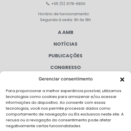
+55 (11) 3178-6800
Horário de funcionamento:
Segunda à sexta: 9h às 18h
A AMB
NOTÍCIAS
PUBLICAÇÕES
CONGRESSO
Gerenciar consentimento
AGENDA
Para proporcionar a melhor experiência possível, utilizamos
CAMPANHAS
tecnologias como cookies para armazenar e/ou acessar
informações do dispositivo. Ao consentir com essas
SERVIÇOS
tecnologias, você nos permite processar dados como
comportamento de navegação ou IDs exclusivos neste site. A
FILIADAS
recusa ou a revogação do consentimento pode afetar
negativamente certas funcionalidades.
LGPD