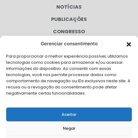
NOTÍCIAS
PUBLICAÇÕES
CONGRESSO
Gerenciar consentimento
AGENDA
Para proporcionar a melhor experiência possível, utilizamos
CAMPANHAS
tecnologias como cookies para armazenar e/ou acessar
informações do dispositivo. Ao consentir com essas
SERVIÇOS
tecnologias, você nos permite processar dados como
comportamento de navegação ou IDs exclusivos neste site. A
FILIADAS
recusa ou a revogação do consentimento pode afetar
negativamente certas funcionalidades.
LGPD
FALE CONOSCO
Aceitar
Solicite Apoio Institucional da AMB para o seu evento
Negar