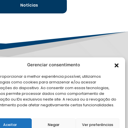
Notícias
Gerenciar consentimento
PD
roporcionar a melhor experiência possível, utilizamos
E CONOSCO
logias como cookies para armazenar e/ou acessar
ações do dispositivo. Ao consentir com essas tecnologias,
cite Apoio Institucional da AMB
nos permite processar dados como comportamento de
 o seu evento
ção ou IDs exclusivos neste site. A recusa ou a revogação do
ntimento pode afetar negativamente certas funcionalidades.
Aceitar
Negar
Ver preferências