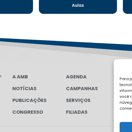
s
Aulas
a
A AMB
AGENDA
LG
Para p
FAL
tecno
NOTÍCIAS
CAMPANHAS
inform
Soli
você 
PUBLICAÇÕES
SERVIÇOS
para
navega
conse
CONGRESSO
FILIADAS