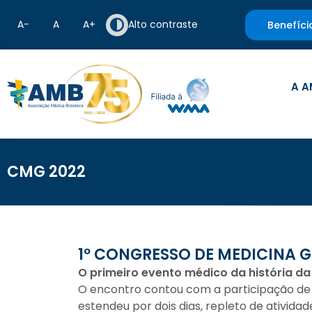
A−
A
A+
Alto contraste
Benefíci
A A
CMG 2022
1º CONGRESSO DE MEDICINA G
O primeiro evento médico da história da
O encontro contou com a participação de m
estendeu por dois dias, repleto de ativida