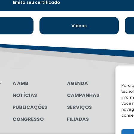
Emita seu certificado
s
Vídeos
a
A AMB
AGENDA
LG
Para p
FAL
tecno
NOTÍCIAS
CAMPANHAS
inform
Soli
você 
PUBLICAÇÕES
SERVIÇOS
para
navega
conse
CONGRESSO
FILIADAS