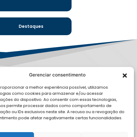
Destaques
Gerenciar consentimento
PD
roporcionar a melhor experiência possível, utilizamos
E CONOSCO
logias como cookies para armazenar e/ou acessar
ações do dispositivo. Ao consentir com essas tecnologias,
cite Apoio Institucional da AMB
nos permite processar dados como comportamento de
 o seu evento
ção ou IDs exclusivos neste site. A recusa ou a revogação do
ntimento pode afetar negativamente certas funcionalidades.