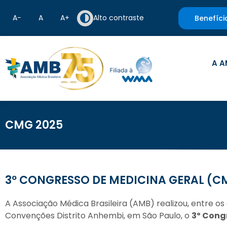
A−
A
A+
Alto contraste
Benefíci
A A
CMG 2025
3º CONGRESSO DE MEDICINA GERAL (C
A Associação Médica Brasileira (AMB) realizou, entre os 
Convenções Distrito Anhembi, em São Paulo, o
3º Cong