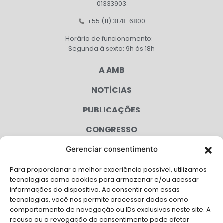
01333903
+55 (11) 3178-6800
Horário de funcionamento:
Segunda à sexta: 9h às 18h
A AMB
NOTÍCIAS
PUBLICAÇÕES
CONGRESSO
Gerenciar consentimento
AGENDA
Para proporcionar a melhor experiência possível, utilizamos
CAMPANHAS
tecnologias como cookies para armazenar e/ou acessar
informações do dispositivo. Ao consentir com essas
SERVIÇOS
tecnologias, você nos permite processar dados como
comportamento de navegação ou IDs exclusivos neste site. A
FILIADAS
recusa ou a revogação do consentimento pode afetar