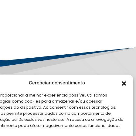
Gerenciar consentimento
PD
roporcionar a melhor experiência possível, utilizamos
E CONOSCO
logias como cookies para armazenar e/ou acessar
ações do dispositivo. Ao consentir com essas tecnologias,
nos permite processar dados como comportamento de
cite Apoio Institucional da AMB
ção ou IDs exclusivos neste site. A recusa ou a revogação do
 o seu evento
ntimento pode afetar negativamente certas funcionalidades.