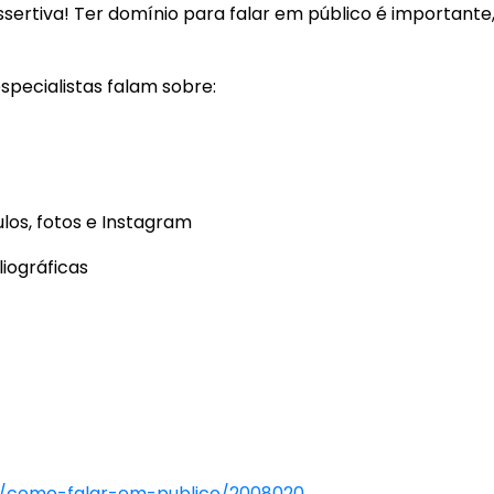
ertiva! Ter domínio para falar em público é importante
pecialistas falam sobre:
ulos, fotos e Instagram
liográficas
o/como-falar-em-publico/2008020