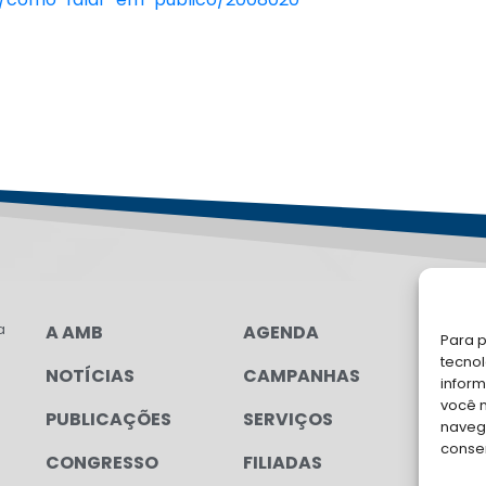
a
A AMB
AGENDA
LG
Para p
FAL
tecno
NOTÍCIAS
CAMPANHAS
inform
você 
Soli
PUBLICAÇÕES
SERVIÇOS
navega
para
conse
CONGRESSO
FILIADAS