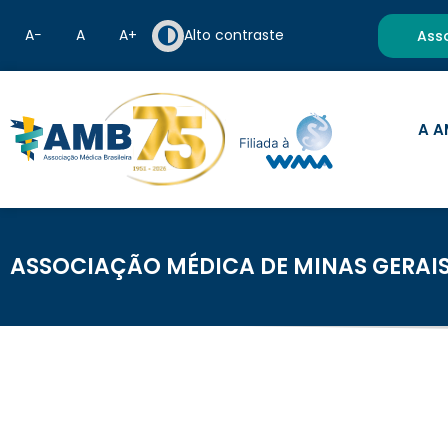
A−
A
A+
Alto contraste
Ass
A A
ASSOCIAÇÃO MÉDICA DE MINAS GERAI