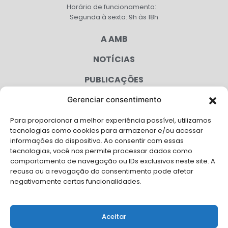
Horário de funcionamento:
Segunda à sexta: 9h às 18h
A AMB
NOTÍCIAS
PUBLICAÇÕES
CONGRESSO
Gerenciar consentimento
Para proporcionar a melhor experiência possível, utilizamos
AGENDA
tecnologias como cookies para armazenar e/ou acessar
informações do dispositivo. Ao consentir com essas
CAMPANHAS
tecnologias, você nos permite processar dados como
comportamento de navegação ou IDs exclusivos neste site. A
SERVIÇOS
recusa ou a revogação do consentimento pode afetar
negativamente certas funcionalidades.
FILIADAS
FALE CONOSCO
Aceitar