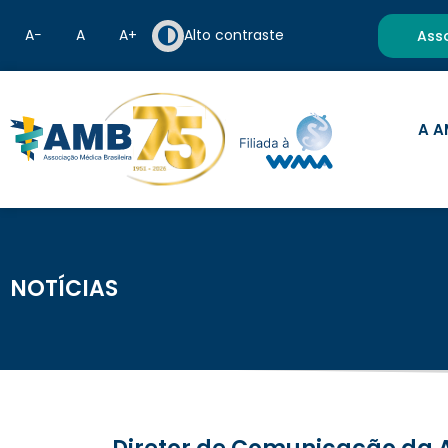
A−
A
A+
Alto contraste
Ass
A A
NOTÍCIAS