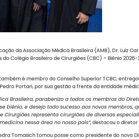
cação da Associação Médica Brasileira (AMB), Dr. Luiz Ca
s do Colégio Brasileiro de Cirurgiões (CBC) – Biênio 2026-
que também é membro do Conselho Superior TCBC, entre
Pedro Portari, por sua gestão a frente da entidade médic
a Brasileira, parabenizo a todos os membros do Diretó
se biênio, e desejo todo sucesso aos novos membros, q
de Cirurgiões representa cirurgiões de diversas especia
medicina nessa área no nosso país”
, destacou o diretor
aavedra Tomasich tomou posse como presidente do novo Di