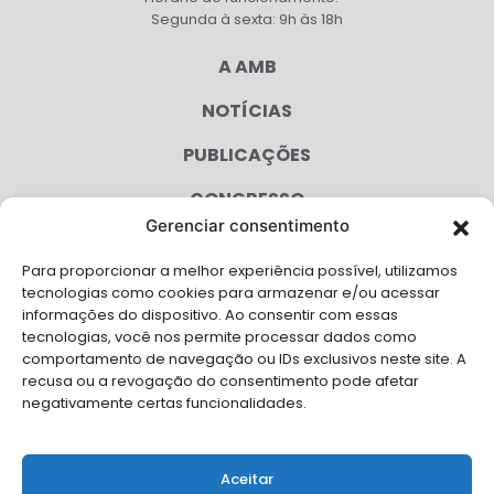
Segunda à sexta: 9h às 18h
A AMB
NOTÍCIAS
PUBLICAÇÕES
CONGRESSO
Gerenciar consentimento
AGENDA
Para proporcionar a melhor experiência possível, utilizamos
CAMPANHAS
tecnologias como cookies para armazenar e/ou acessar
informações do dispositivo. Ao consentir com essas
SERVIÇOS
tecnologias, você nos permite processar dados como
comportamento de navegação ou IDs exclusivos neste site. A
FILIADAS
recusa ou a revogação do consentimento pode afetar
negativamente certas funcionalidades.
LGPD
FALE CONOSCO
Aceitar