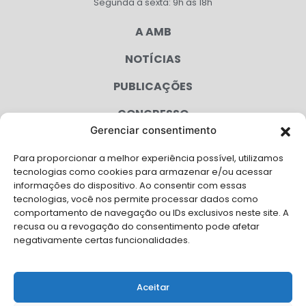
Segunda à sexta: 9h às 18h
A AMB
NOTÍCIAS
PUBLICAÇÕES
CONGRESSO
Gerenciar consentimento
AGENDA
Para proporcionar a melhor experiência possível, utilizamos
CAMPANHAS
tecnologias como cookies para armazenar e/ou acessar
informações do dispositivo. Ao consentir com essas
SERVIÇOS
tecnologias, você nos permite processar dados como
comportamento de navegação ou IDs exclusivos neste site. A
FILIADAS
recusa ou a revogação do consentimento pode afetar
negativamente certas funcionalidades.
LGPD
FALE CONOSCO
Aceitar
Solicite Apoio Institucional da AMB para o seu evento