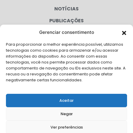
NOTÍCIAS
PUBLICAÇÕES
CONGRESSO
Gerenciar consentimento
Para proporcionar a melhor experiência possível, utilizamos
AGENDA
tecnologias como cookies para armazenar e/ou acessar
informações do dispositivo. Ao consentir com essas
CAMPANHAS
tecnologias, você nos permite processar dados como
comportamento de navegação ou IDs exclusivos neste site. A
SERVIÇOS
recusa ou a revogação do consentimento pode afetar
negativamente certas funcionalidades.
FILIADAS
FALE CONOSCO
Aceitar
Solicite Apoio Institucional da AMB para o seu evento
Negar
Ver preferências