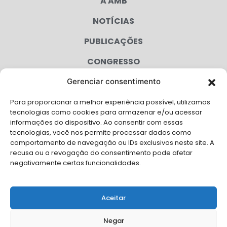
A AMB
NOTÍCIAS
PUBLICAÇÕES
CONGRESSO
Gerenciar consentimento
AGENDA
Para proporcionar a melhor experiência possível, utilizamos
CAMPANHAS
tecnologias como cookies para armazenar e/ou acessar
informações do dispositivo. Ao consentir com essas
SERVIÇOS
tecnologias, você nos permite processar dados como
comportamento de navegação ou IDs exclusivos neste site. A
FILIADAS
recusa ou a revogação do consentimento pode afetar
negativamente certas funcionalidades.
LGPD
FALE CONOSCO
Aceitar
Solicite Apoio Institucional da AMB para o seu evento
Negar