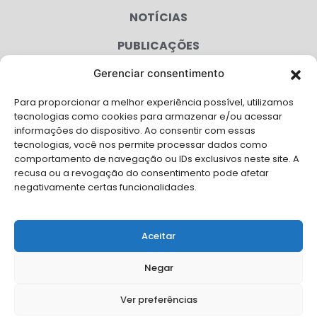
NOTÍCIAS
PUBLICAÇÕES
CONGRESSO
Gerenciar consentimento
Para proporcionar a melhor experiência possível, utilizamos
AGENDA
tecnologias como cookies para armazenar e/ou acessar
informações do dispositivo. Ao consentir com essas
CAMPANHAS
tecnologias, você nos permite processar dados como
comportamento de navegação ou IDs exclusivos neste site. A
SERVIÇOS
recusa ou a revogação do consentimento pode afetar
negativamente certas funcionalidades.
FILIADAS
FALE CONOSCO
Aceitar
Solicite Apoio Institucional da AMB para o seu evento
Negar
Ver preferências