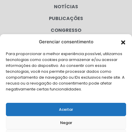
NOTÍCIAS
PUBLICAÇÕES
CONGRESSO
Gerenciar consentimento
AGENDA
Para proporcionar a melhor experiência possível, utilizamos
CAMPANHAS
tecnologias como cookies para armazenar e/ou acessar
informações do dispositivo. Ao consentir com essas
SERVIÇOS
tecnologias, você nos permite processar dados como
comportamento de navegação ou IDs exclusivos neste site. A
FILIADAS
recusa ou a revogação do consentimento pode afetar
negativamente certas funcionalidades.
LGPD
FALE CONOSCO
Aceitar
Solicite Apoio Institucional da AMB para o seu evento
Negar