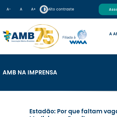
A−
A
A+
Alto contraste
Ass
A A
AMB NA IMPRENSA
Estadão: Por que faltam vagas de residência médica e cresce o nº de pós-graduações em