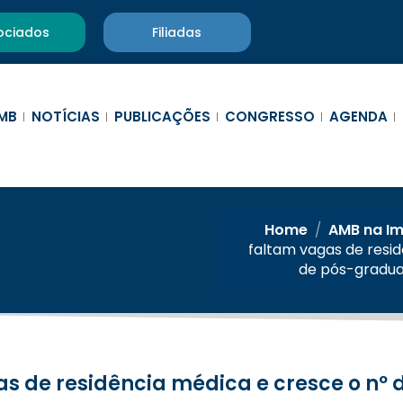
ociados
Filiadas
MB
NOTÍCIAS
PUBLICAÇÕES
CONGRESSO
AGENDA
Home
/
AMB na I
faltam vagas de resi
de pós-gradua