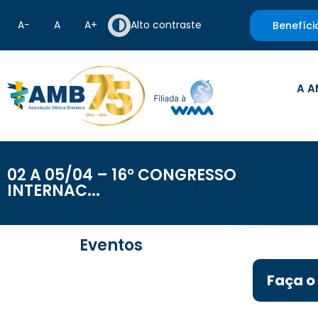
A−
A
A+
Alto contraste
Benefíci
A A
02 A 05/04 – 16° CONGRESSO
INTERNAC...
Eventos
Faça o