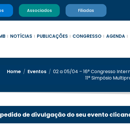
os
Associados
Filiadas
MB
NOTÍCIAS
PUBLICAÇÕES
CONGRESSO
AGENDA
Home
/
Eventos
/
02 a 05/04 – 16° Congresso Inter
11° Simpósio Multip
 pedido de divulgação do seu evento clican