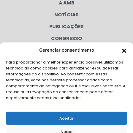
A AMB
NOTÍCIAS
PUBLICAÇÕES
CONGRESSO
Gerenciar consentimento
AGENDA
Para proporcionar a melhor experiência possível, utilizamos
CAMPANHAS
tecnologias como cookies para armazenar e/ou acessar
informações do dispositivo. Ao consentir com essas
SERVIÇOS
tecnologias, você nos permite processar dados como
comportamento de navegação ou IDs exclusivos neste site. A
FILIADAS
recusa ou a revogação do consentimento pode afetar
negativamente certas funcionalidades.
LGPD
FALE CONOSCO
Aceitar
Solicite Apoio Institucional da AMB para o seu evento
Negar