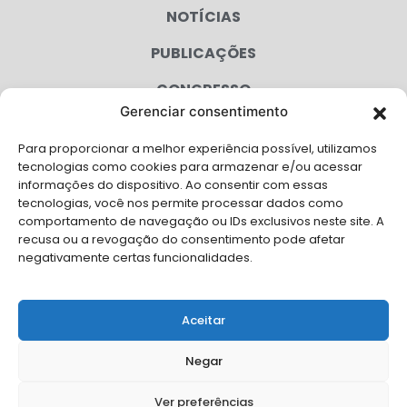
NOTÍCIAS
PUBLICAÇÕES
CONGRESSO
Gerenciar consentimento
AGENDA
Para proporcionar a melhor experiência possível, utilizamos
CAMPANHAS
tecnologias como cookies para armazenar e/ou acessar
informações do dispositivo. Ao consentir com essas
SERVIÇOS
tecnologias, você nos permite processar dados como
comportamento de navegação ou IDs exclusivos neste site. A
FILIADAS
recusa ou a revogação do consentimento pode afetar
negativamente certas funcionalidades.
LGPD
FALE CONOSCO
Aceitar
Solicite Apoio Institucional da AMB para o seu evento
Negar
Ver preferências