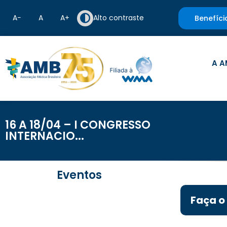
A−
A
A+
Alto contraste
Benefíci
A A
16 A 18/04 – I CONGRESSO
INTERNACIO...
Eventos
Faça o