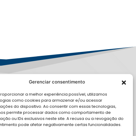
Gerenciar consentimento
PD
roporcionar a melhor experiência possível, utilizamos
logias como cookies para armazenar e/ou acessar
LE CONOSCO
ações do dispositivo. Ao consentir com essas tecnologias,
nos permite processar dados como comportamento de
cite Apoio Institucional da AMB
ção ou IDs exclusivos neste site. A recusa ou a revogação do
 o seu evento
ntimento pode afetar negativamente certas funcionalidades.