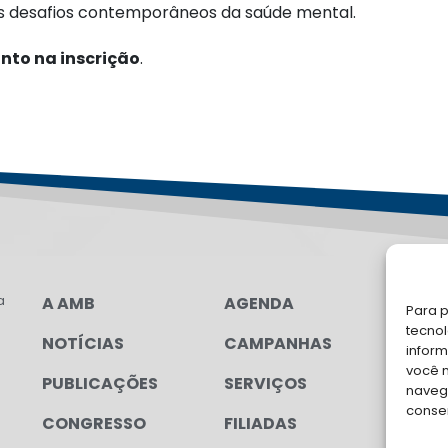
os desafios contemporâneos da saúde mental.
nto na inscrição
.
a
A AMB
AGENDA
LG
Para p
tecno
NOTÍCIAS
CAMPANHAS
FA
inform
você 
PUBLICAÇÕES
SERVIÇOS
Soli
navega
para
conse
CONGRESSO
FILIADAS