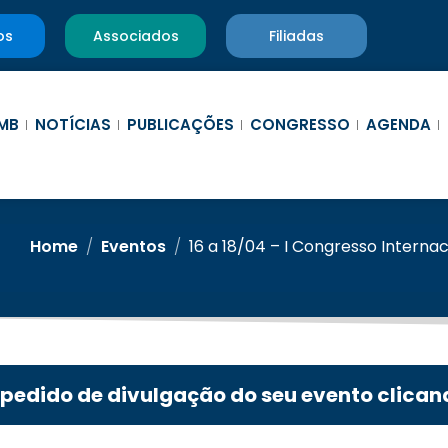
os
Associados
Filiadas
MB
NOTÍCIAS
PUBLICAÇÕES
CONGRESSO
AGENDA
Home
/
Eventos
/
16 a 18/04 – I Congresso Internaci
 pedido de divulgação do seu evento clican