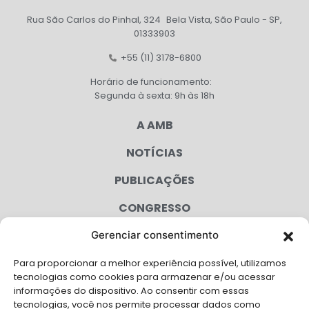
Rua São Carlos do Pinhal, 324 Bela Vista, São Paulo - SP,
01333903
+55 (11) 3178-6800
Horário de funcionamento:
Segunda à sexta: 9h às 18h
A AMB
NOTÍCIAS
PUBLICAÇÕES
CONGRESSO
Gerenciar consentimento
AGENDA
Para proporcionar a melhor experiência possível, utilizamos
CAMPANHAS
tecnologias como cookies para armazenar e/ou acessar
informações do dispositivo. Ao consentir com essas
SERVIÇOS
tecnologias, você nos permite processar dados como