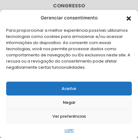
CONGRESSO
Gerenciar consentimento
AGENDA
Para proporcionar a melhor experiência possível, utilizamos
CAMPANHAS
tecnologias como cookies para armazenar e/ou acessar
informações do dispositivo. Ao consentir com essas
SERVIÇOS
tecnologias, você nos permite processar dados como
comportamento de navegação ou IDs exclusivos neste site. A
FILIADAS
recusa ou a revogação do consentimento pode afetar
negativamente certas funcionalidades.
LGPD
FALE CONOSCO
Aceitar
Solicite Apoio Institucional da AMB para o seu evento
Negar
Ver preferências
© Copyright AMB 2026. Todos os direitos reservados.
LGPD