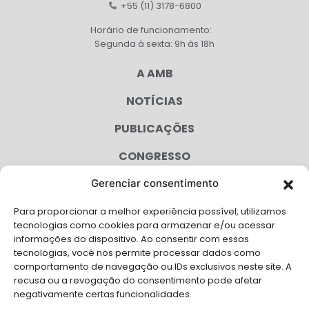
+55 (11) 3178-6800
Horário de funcionamento:
Segunda à sexta: 9h às 18h
A AMB
NOTÍCIAS
PUBLICAÇÕES
CONGRESSO
Gerenciar consentimento
AGENDA
Para proporcionar a melhor experiência possível, utilizamos
CAMPANHAS
tecnologias como cookies para armazenar e/ou acessar
informações do dispositivo. Ao consentir com essas
SERVIÇOS
tecnologias, você nos permite processar dados como
comportamento de navegação ou IDs exclusivos neste site. A
FILIADAS
recusa ou a revogação do consentimento pode afetar
negativamente certas funcionalidades.
LGPD