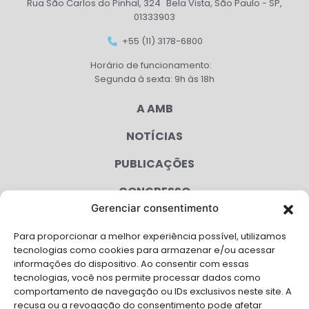
Rua São Carlos do Pinhal, 324 Bela Vista, São Paulo - SP,
01333903
+55 (11) 3178-6800
Horário de funcionamento:
Segunda à sexta: 9h às 18h
A AMB
NOTÍCIAS
PUBLICAÇÕES
CONGRESSO
Gerenciar consentimento
AGENDA
Para proporcionar a melhor experiência possível, utilizamos
CAMPANHAS
tecnologias como cookies para armazenar e/ou acessar
informações do dispositivo. Ao consentir com essas
SERVIÇOS
tecnologias, você nos permite processar dados como
comportamento de navegação ou IDs exclusivos neste site. A
FILIADAS
recusa ou a revogação do consentimento pode afetar