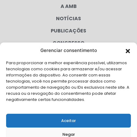
A AMB
NOTÍCIAS
PUBLICAÇÕES
CONGRESSO
Gerenciar consentimento
AGENDA
Para proporcionar a melhor experiência possível, utilizamos
CAMPANHAS
tecnologias como cookies para armazenar e/ou acessar
informações do dispositivo. Ao consentir com essas
SERVIÇOS
tecnologias, você nos permite processar dados como
comportamento de navegação ou IDs exclusivos neste site. A
FILIADAS
recusa ou a revogação do consentimento pode afetar
negativamente certas funcionalidades.
LGPD
FALE CONOSCO
Aceitar
Solicite Apoio Institucional da AMB para o seu evento
Negar