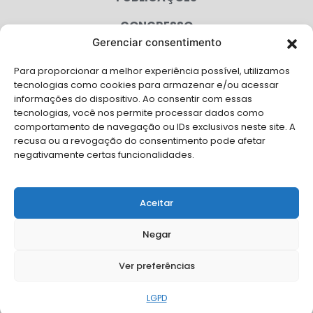
CONGRESSO
Gerenciar consentimento
AGENDA
Para proporcionar a melhor experiência possível, utilizamos
CAMPANHAS
tecnologias como cookies para armazenar e/ou acessar
informações do dispositivo. Ao consentir com essas
SERVIÇOS
tecnologias, você nos permite processar dados como
comportamento de navegação ou IDs exclusivos neste site. A
FILIADAS
recusa ou a revogação do consentimento pode afetar
negativamente certas funcionalidades.
LGPD
FALE CONOSCO
Aceitar
Solicite Apoio Institucional da AMB para o seu evento
Negar
Ver preferências
© Copyright AMB 2026. Todos os direitos reservados.
LGPD