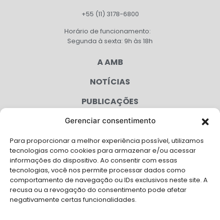
+55 (11) 3178-6800
Horário de funcionamento:
Segunda à sexta: 9h às 18h
A AMB
NOTÍCIAS
PUBLICAÇÕES
CONGRESSO
Gerenciar consentimento
Para proporcionar a melhor experiência possível, utilizamos
AGENDA
tecnologias como cookies para armazenar e/ou acessar
informações do dispositivo. Ao consentir com essas
CAMPANHAS
tecnologias, você nos permite processar dados como
comportamento de navegação ou IDs exclusivos neste site. A
SERVIÇOS
recusa ou a revogação do consentimento pode afetar
negativamente certas funcionalidades.
FILIADAS