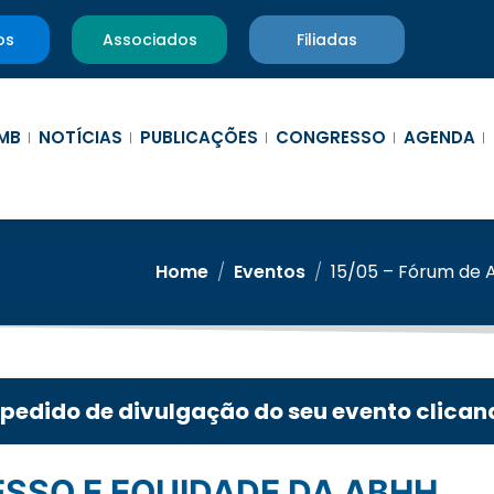
os
Associados
Filiadas
MB
NOTÍCIAS
PUBLICAÇÕES
CONGRESSO
AGENDA
Home
/
Eventos
/
15/05 – Fórum de 
 pedido de divulgação do seu evento clican
CESSO E EQUIDADE DA ABHH