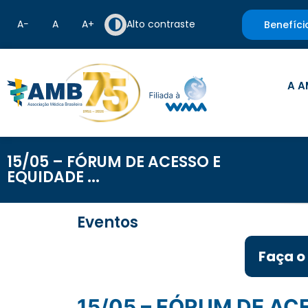
A−
A
A+
Alto contraste
Benefíci
A A
15/05 – FÓRUM DE ACESSO E
EQUIDADE ...
Eventos
Faça o
15/05 – FÓRUM DE A