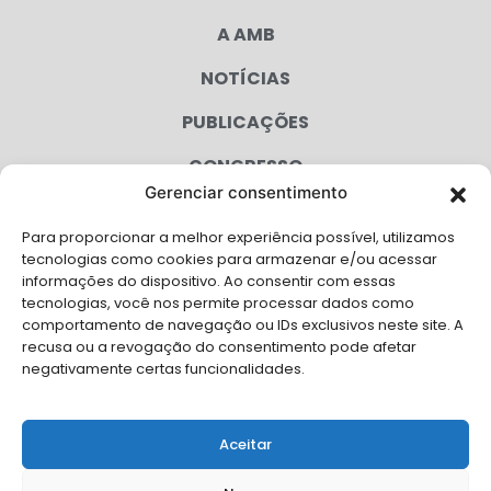
A AMB
NOTÍCIAS
PUBLICAÇÕES
CONGRESSO
Gerenciar consentimento
AGENDA
Para proporcionar a melhor experiência possível, utilizamos
CAMPANHAS
tecnologias como cookies para armazenar e/ou acessar
informações do dispositivo. Ao consentir com essas
SERVIÇOS
tecnologias, você nos permite processar dados como
comportamento de navegação ou IDs exclusivos neste site. A
FILIADAS
recusa ou a revogação do consentimento pode afetar
negativamente certas funcionalidades.
LGPD
FALE CONOSCO
Aceitar
Solicite Apoio Institucional da AMB para o seu evento