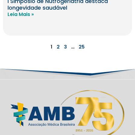
I Simpósio de Nutrogeriatria destaca
longevidade saudável
Leia Mais »
1
2
3
…
25