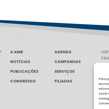
a
A AMB
AGENDA
LG
FAL
NOTÍCIAS
CAMPANHAS
Soli
PUBLICAÇÕES
SERVIÇOS
para
Para p
CONGRESSO
FILIADAS
tecno
inform
você 
navega
conse