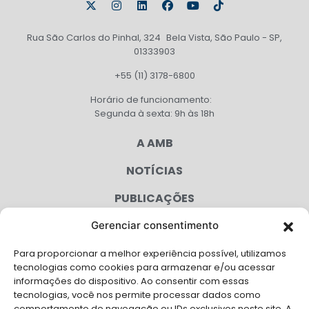
Rua São Carlos do Pinhal, 324 Bela Vista, São Paulo - SP,
01333903
+55 (11) 3178-6800
Horário de funcionamento:
Segunda à sexta: 9h às 18h
A AMB
NOTÍCIAS
PUBLICAÇÕES
CONGRESSO
Gerenciar consentimento
Para proporcionar a melhor experiência possível, utilizamos
AGENDA
tecnologias como cookies para armazenar e/ou acessar
informações do dispositivo. Ao consentir com essas
CAMPANHAS
tecnologias, você nos permite processar dados como
comportamento de navegação ou IDs exclusivos neste site. A