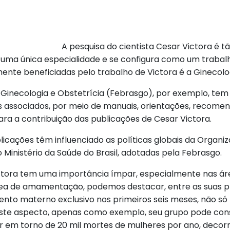
A pesquisa do cientista Cesar Victora é tã
 uma única especialidade e se configura como um trabalh
ente beneficiadas pelo trabalho de Victora é a Ginecolo
 Ginecologia e Obstetrícia (Febrasgo), por exemplo, tem 
ssociados, por meio de manuais, orientações, recomen
ara a contribuição das publicações de Cesar Victora.
licações têm influenciado as políticas globais da Organi
nistério da Saúde do Brasil, adotadas pela Febrasgo.
tora tem uma importância ímpar, especialmente nas área
a de amamentação, podemos destacar, entre as suas prin
to materno exclusivo nos primeiros seis meses, não só 
Neste aspecto, apenas como exemplo, seu grupo pode c
nir em torno de 20 mil mortes de mulheres por ano, dec