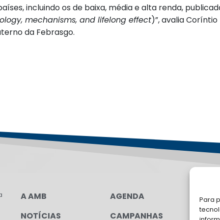
íses, incluindo os de baixa, média e alta renda, publica
iology, mechanisms, and lifelong effect
)”, avalia Corínt
aterno da Febrasgo.
a
A AMB
AGENDA
FA
Para p
tecno
NOTÍCIAS
CAMPANHAS
Soli
inform