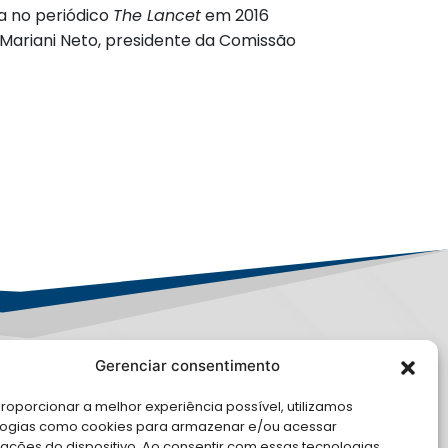
da no periódico
The Lancet
em 2016
io Mariani Neto, presidente da Comissão
Gerenciar consentimento
LE CONOSCO
roporcionar a melhor experiência possível, utilizamos
logias como cookies para armazenar e/ou acessar
cite Apoio Institucional da AMB
ações do dispositivo. Ao consentir com essas tecnologias,