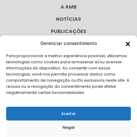
A AMB
NOTÍCIAS
PUBLICAÇÕES
CONGRESSO
Gerenciar consentimento
Para proporcionar a melhor experiência possível, utilizamos
AGENDA
tecnologias como cookies para armazenar e/ou acessar
informações do dispositivo. Ao consentir com essas
CAMPANHAS
tecnologias, você nos permite processar dados como
comportamento de navegação ou IDs exclusivos neste site. A
SERVIÇOS
recusa ou a revogação do consentimento pode afetar
negativamente certas funcionalidades.
FILIADAS
FALE CONOSCO
Aceitar
Solicite Apoio Institucional da AMB para o seu evento
Negar