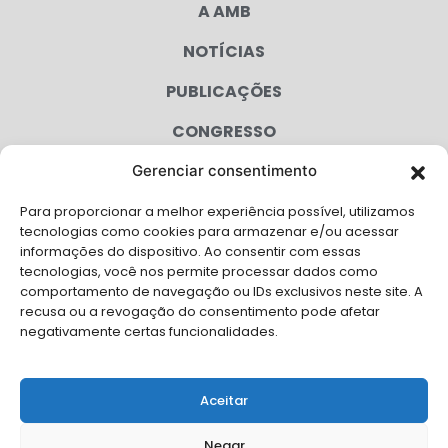
A AMB
NOTÍCIAS
PUBLICAÇÕES
CONGRESSO
Gerenciar consentimento
AGENDA
Para proporcionar a melhor experiência possível, utilizamos
CAMPANHAS
tecnologias como cookies para armazenar e/ou acessar
informações do dispositivo. Ao consentir com essas
SERVIÇOS
tecnologias, você nos permite processar dados como
comportamento de navegação ou IDs exclusivos neste site. A
FILIADAS
recusa ou a revogação do consentimento pode afetar
negativamente certas funcionalidades.
LGPD
FALE CONOSCO
Aceitar
Solicite Apoio Institucional da AMB para o seu evento
Negar