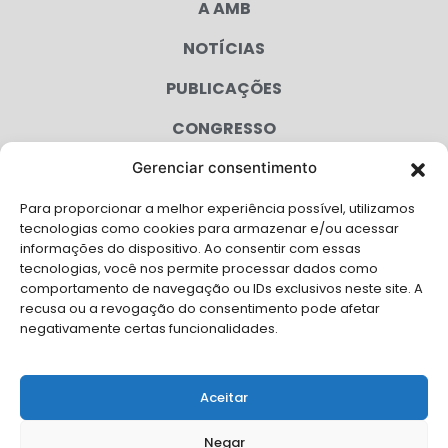
A AMB
NOTÍCIAS
PUBLICAÇÕES
CONGRESSO
Gerenciar consentimento
AGENDA
Para proporcionar a melhor experiência possível, utilizamos
CAMPANHAS
tecnologias como cookies para armazenar e/ou acessar
informações do dispositivo. Ao consentir com essas
SERVIÇOS
tecnologias, você nos permite processar dados como
comportamento de navegação ou IDs exclusivos neste site. A
FILIADAS
recusa ou a revogação do consentimento pode afetar
negativamente certas funcionalidades.
LGPD
FALE CONOSCO
Aceitar
Solicite Apoio Institucional da AMB para o seu evento
Negar