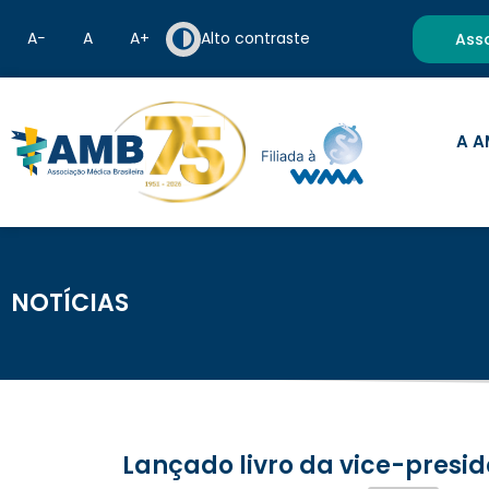
A−
A
A+
Alto contraste
Ass
A A
NOTÍCIAS
Lançado livro da vice-presi