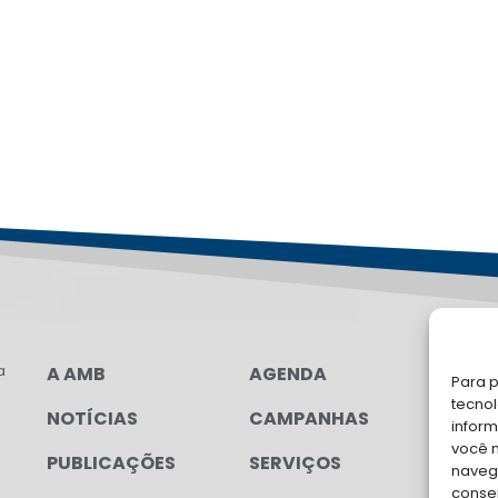
a
A AMB
AGENDA
FA
Para p
tecno
NOTÍCIAS
CAMPANHAS
Soli
inform
para
você 
PUBLICAÇÕES
SERVIÇOS
navega
conse