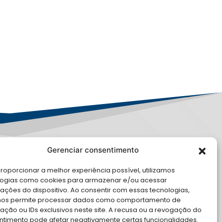
Gerenciar consentimento
LE CONOSCO
roporcionar a melhor experiência possível, utilizamos
logias como cookies para armazenar e/ou acessar
cite Apoio Institucional da AMB
ações do dispositivo. Ao consentir com essas tecnologias,
 o seu evento
nos permite processar dados como comportamento de
ção ou IDs exclusivos neste site. A recusa ou a revogação do
ntimento pode afetar negativamente certas funcionalidades.