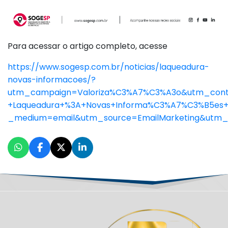
Para acessar o artigo completo, acesse
https://www.sogesp.com.br/noticias/laqueadura-
novas-informacoes/?
utm_campaign=Valoriza%C3%A7%C3%A3o&utm_con
+Laqueadura+%3A+Novas+Informa%C3%A7%C3%B5es
_medium=email&utm_source=EmailMarketing&ut