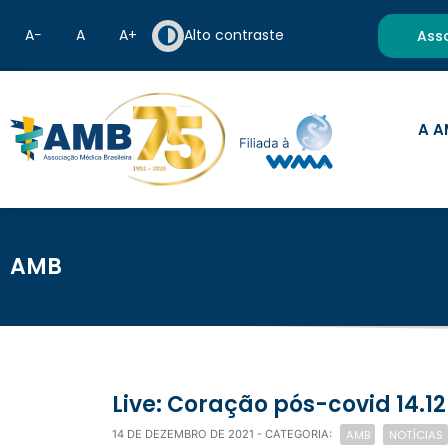
A−
A
A+
Alto contraste
Ass
A A
AMB
Live: Coração pós-covid 14.12
AMB
NOTÍCIAS
14 DE DEZEMBRO DE 2021
- CATEGORIA: