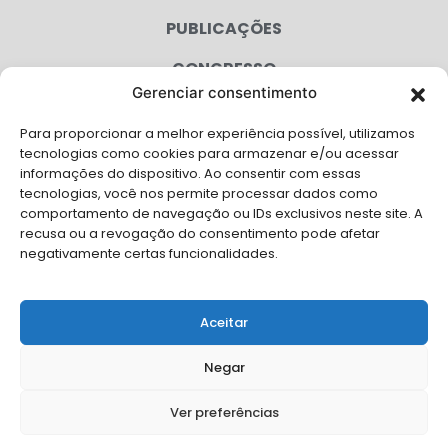
PUBLICAÇÕES
CONGRESSO
Gerenciar consentimento
AGENDA
Para proporcionar a melhor experiência possível, utilizamos
CAMPANHAS
tecnologias como cookies para armazenar e/ou acessar
informações do dispositivo. Ao consentir com essas
SERVIÇOS
tecnologias, você nos permite processar dados como
comportamento de navegação ou IDs exclusivos neste site. A
FILIADAS
recusa ou a revogação do consentimento pode afetar
negativamente certas funcionalidades.
LGPD
FALE CONOSCO
Aceitar
Solicite Apoio Institucional da AMB para o seu evento
Negar
Ver preferências
© Copyright AMB 2026. Todos os direitos reservados.