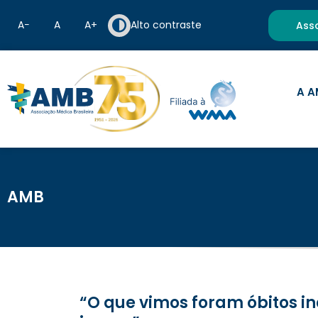
A−
A
A+
Alto contraste
Ass
A A
AMB
“O que vimos foram óbitos incontáveis, pacientes muito graves e, assustadoramente, muito