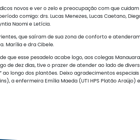
dicos novos e ver o zelo e preocupação com que cuidam d
íodo comigo: drs. Lucas Menezes, Lucas Caetano, Diego, J
yntia Naomi e Letícia.
ientes, que saíram de sua zona de conforto e atend
. Marília e dra Cibele.
s de que esse pesadelo acabe logo, aos colegas Manauara
o de dez dias, tive o prazer de atender ao lado de divers
 ao longo dos plantões. Deixo agradecimentos especiais a
 Lins), a enfermeira Emília Maeda (UTI HPS Platão Araújo) e