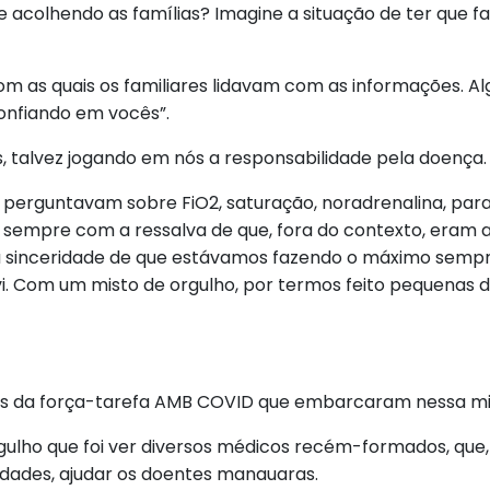
colhendo as famílias? Imagine a situação de ter que faz
om as quais os familiares lidavam com as informações. A
onfiando em vocês”.
s, talvez jogando em nós a responsabilidade pela doença.
s, perguntavam sobre FiO2, saturação, noradrenalina, pa
s sempre com a ressalva de que, fora do contexto, eram a
 a sinceridade de que estávamos fazendo o máximo sempr
. Com um misto de orgulho, por termos feito pequenas d
as da força-tarefa AMB COVID que embarcaram nessa mi
rgulho que foi ver diversos médicos recém-formados, que,
idades, ajudar os doentes manauaras.