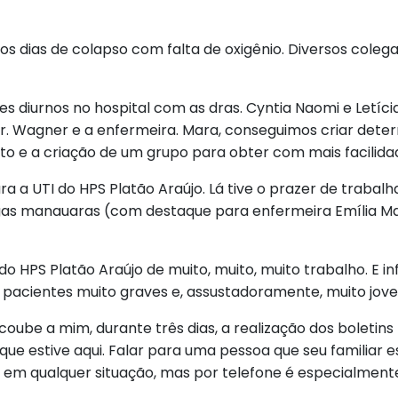
dos dias de colapso com falta de oxigênio. Diversos coleg
ões diurnos no hospital com as dras. Cyntia Naomi e Letí
r. Wagner e a enfermeira. Mara, conseguimos criar deter
o e a criação de um grupo para obter com mais facilidad
ara a UTI do HPS Platão Araújo. Lá tive o prazer de traba
egas manauaras (com destaque para enfermeira Emília 
 do HPS Platão Araújo de muito, muito, muito trabalho. E i
 pacientes muito graves e, assustadoramente, muito jove
coube a mim, durante três dias, a realização dos boletin
do que estive aqui. Falar para uma pessoa que seu familia
m qualquer situação, mas por telefone é especialmente d