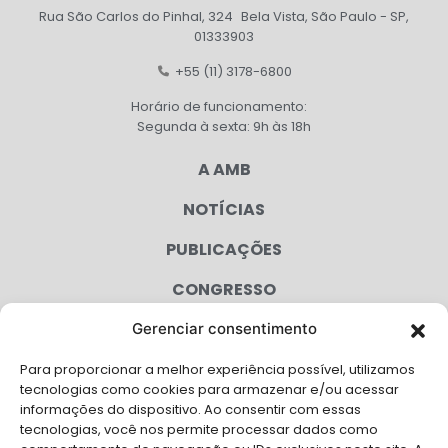
Rua São Carlos do Pinhal, 324 Bela Vista, São Paulo - SP,
01333903
+55 (11) 3178-6800
Horário de funcionamento:
Segunda à sexta: 9h às 18h
A AMB
NOTÍCIAS
PUBLICAÇÕES
CONGRESSO
Gerenciar consentimento
AGENDA
Para proporcionar a melhor experiência possível, utilizamos
CAMPANHAS
tecnologias como cookies para armazenar e/ou acessar
informações do dispositivo. Ao consentir com essas
SERVIÇOS
tecnologias, você nos permite processar dados como