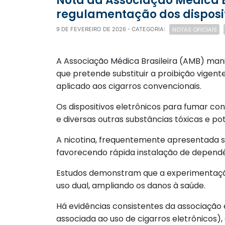
Nota da Associação Médica Brasileira sobre a proposta do MPF (MG) que propõe a
regulamentação dos disposit
NOTAS OFICIAIS
9 DE FEVEREIRO DE 2026
- CATEGORIA:
A Associação Médica Brasileira (AMB) manif
que pretende substituir a proibição vige
aplicado aos cigarros convencionais.
Os dispositivos eletrônicos para fumar co
e diversas outras substâncias tóxicas e 
A nicotina, frequentemente apresentada s
favorecendo rápida instalação de dependê
Estudos demonstram que a experimentação d
uso dual, ampliando os danos à saúde.
Há evidências consistentes da associação
associada ao uso de cigarros eletrônicos),