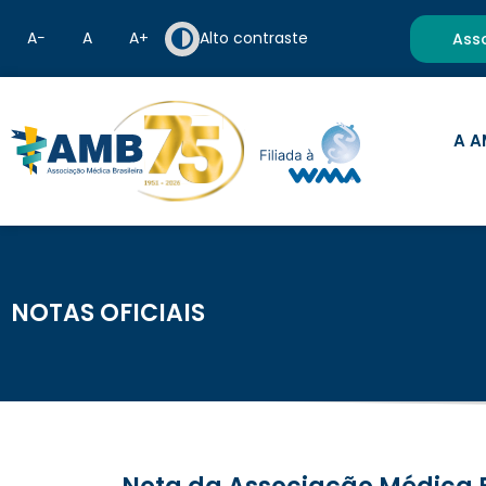
A−
A
A+
Alto contraste
Ass
A A
NOTAS OFICIAIS