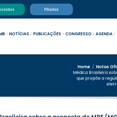
ociados
Filiadas
MB
NOTÍCIAS
PUBLICAÇÕES
CONGRESSO
AGENDA
Home
/
Notas Ofi
Médica Brasileira so
que propõe a regul
eletr