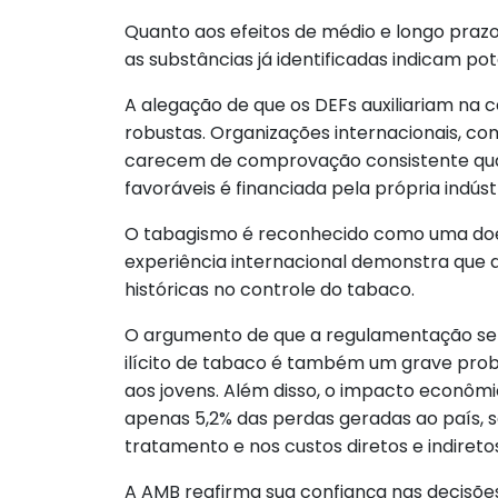
Quanto aos efeitos de médio e longo praz
as substâncias já identificadas indicam po
A alegação de que os DEFs auxiliariam na
robustas. Organizações internacionais, co
carecem de comprovação consistente quant
favoráveis é financiada pela própria indúst
O tabagismo é reconhecido como uma doenç
experiência internacional demonstra que a
históricas no controle do tabaco.
O argumento de que a regulamentação seria
ilícito de tabaco é também um grave probl
aos jovens. Além disso, o impacto econôm
apenas 5,2% das perdas geradas ao país, sen
tratamento e nos custos diretos e indiret
A AMB reafirma sua confiança nas decisões 