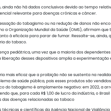
o, ainda não há dados conclusivos devido ao tempo rela
tencial relevante para doenças crônicas e câncer.
 cessação do tabagismo ou na redução de danos não encon
mo a Organização Mundial da Saúde (OMS), afirmam que ta
o à eficácia para parar de fumar. Ressalte-se, ainda, q
ria do tabaco.
a pediátrica, uma vez que a maioria dos dependentes in
 liberação desses dispositivos amplia a experimentação 
 mais eficaz que a proibição não se sustenta na realid
ema de saúde pública, pois esses produtos são vendidos 
ico do tabagismo é amplamente negativo: em 2022, a ar
do que, para cada R$ 1,00 de lucro da indústria, o Brasil
os das doenças relacionadas ao tabaco
técnicas e científicas da Agência Nacional de Vigilância 