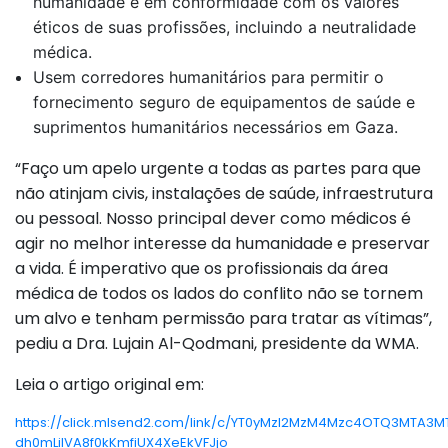
humanidade e em conformidade com os valores
éticos de suas profissões, incluindo a neutralidade
médica.
Usem corredores humanitários para permitir o
fornecimento seguro de equipamentos de saúde e
suprimentos humanitários necessários em Gaza.
“Faço um apelo urgente a todas as partes para que
não atinjam civis, instalações de saúde, infraestrutura
ou pessoal. Nosso principal dever como médicos é
agir no melhor interesse da humanidade e preservar
a vida. É imperativo que os profissionais da área
médica de todos os lados do conflito não se tornem
um alvo e tenham permissão para tratar as vítimas”,
pediu a Dra. Lujain Al-Qodmani, presidente da WMA.
Leia o artigo original em:
https://click.mlsend2.com/link/c/YT0yMzI2MzM4Mzc4OTQ3MTA
dh0mLiIVA8f0kKmfiUX4XeEkVFJjo