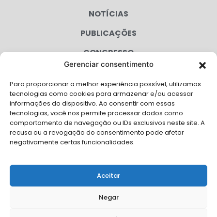
NOTÍCIAS
PUBLICAÇÕES
CONGRESSO
Gerenciar consentimento
AGENDA
Para proporcionar a melhor experiência possível, utilizamos
CAMPANHAS
tecnologias como cookies para armazenar e/ou acessar
informações do dispositivo. Ao consentir com essas
SERVIÇOS
tecnologias, você nos permite processar dados como
comportamento de navegação ou IDs exclusivos neste site. A
FILIADAS
recusa ou a revogação do consentimento pode afetar
negativamente certas funcionalidades.
LGPD
FALE CONOSCO
Aceitar
Solicite Apoio Institucional da AMB para o seu evento
Negar