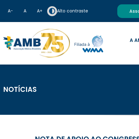
A−
A
A+
Alto contraste
Ass
A A
NOTÍCIAS