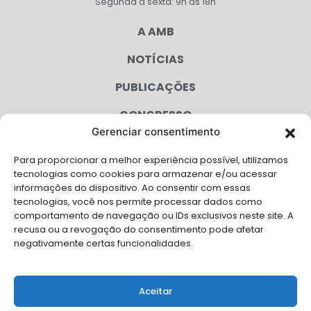
Segunda à sexta: 9h às 18h
A AMB
NOTÍCIAS
PUBLICAÇÕES
CONGRESSO
Gerenciar consentimento
AGENDA
Para proporcionar a melhor experiência possível, utilizamos
CAMPANHAS
tecnologias como cookies para armazenar e/ou acessar
informações do dispositivo. Ao consentir com essas
SERVIÇOS
tecnologias, você nos permite processar dados como
comportamento de navegação ou IDs exclusivos neste site. A
FILIADAS
recusa ou a revogação do consentimento pode afetar
negativamente certas funcionalidades.
LGPD
FALE CONOSCO
Aceitar
Solicite Apoio Institucional da AMB para o seu evento