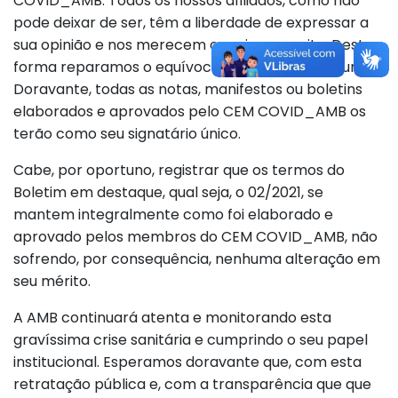
COVID_AMB. Todos os nossos afiliados, como não
pode deixar de ser, têm a liberdade de expressar a
sua opinião e nos merecem o maior respeito. Desta
forma reparamos o equívoco em tempo oportuno.
Doravante, todas as notas, manifestos ou boletins
elaborados e aprovados pelo CEM COVID_AMB os
terão como seu signatário único.
Cabe, por oportuno, registrar que os termos do
Boletim em destaque, qual seja, o 02/2021, se
mantem integralmente como foi elaborado e
aprovado pelos membros do CEM COVID_AMB, não
sofrendo, por consequência, nenhuma alteração em
seu mérito.
A AMB continuará atenta e monitorando esta
gravíssima crise sanitária e cumprindo o seu papel
institucional. Esperamos doravante que, com esta
retratação pública e, com a transparência que que