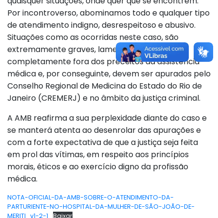
quaisquer situações, onde quer que se encontrem.
Por incontroverso, abominamos todo e qualquer tipo
de atendimento indigno, desrespeitoso e abusivo.
Situações como as ocorridas neste caso, são
extremamente graves, lamentáveis,
completamente fora dos preceitos da assistência
médica e, por conseguinte, devem ser apurados pelo
Conselho Regional de Medicina do Estado do Rio de
Janeiro (CREMERJ) e no âmbito da justiça criminal.
A AMB reafirma a sua perplexidade diante do caso e
se manterá atenta ao desenrolar das apurações e
com a forte expectativa de que a justiça seja feita
em prol das vítimas, em respeito aos princípios
morais, éticos e ao exercício digno da profissão
médica.
NOTA-OFICIAL-DA-AMB-SOBRE-O-ATENDIMENTO-DA-
PARTURIENTE-NO-HOSPITAL-DA-MULHER-DE-SÃO-JOÃO-DE-
MERITI_v1-2-1
Baixar