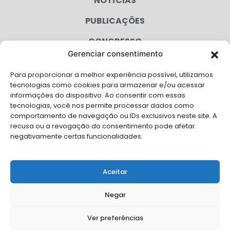
NOTÍCIAS
PUBLICAÇÕES
CONGRESSO
Gerenciar consentimento
AGENDA
Para proporcionar a melhor experiência possível, utilizamos
CAMPANHAS
tecnologias como cookies para armazenar e/ou acessar
informações do dispositivo. Ao consentir com essas
SERVIÇOS
tecnologias, você nos permite processar dados como
comportamento de navegação ou IDs exclusivos neste site. A
FILIADAS
recusa ou a revogação do consentimento pode afetar
negativamente certas funcionalidades.
LGPD
FALE CONOSCO
Aceitar
Solicite Apoio Institucional da AMB para o seu evento
Negar
Ver preferências