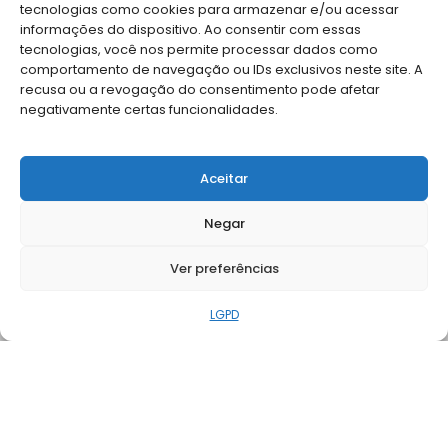
tecnologias como cookies para armazenar e/ou acessar
informações do dispositivo. Ao consentir com essas
tecnologias, você nos permite processar dados como
comportamento de navegação ou IDs exclusivos neste site. A
recusa ou a revogação do consentimento pode afetar
negativamente certas funcionalidades.
Aceitar
Rua São Carlos do Pinhal, 324 Bela Vista, São Paulo - SP,
Negar
01333903
+55 (11) 3178-6800
Ver preferências
Horário de funcionamento:
LGPD
Segunda à sexta: 9h às 18h
A AMB
NOTÍCIAS
PUBLICAÇÕES