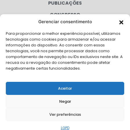
PUBLICAÇÕES
CONGRESSO
Gerenciar consentimento
AGENDA
Para proporcionar a melhor experiência possível, utilizamos
CAMPANHAS
tecnologias como cookies para armazenar e/ou acessar
informações do dispositivo. Ao consentir com essas
SERVIÇOS
tecnologias, você nos permite processar dados como
comportamento de navegação ou IDs exclusivos neste site. A
FILIADAS
recusa ou a revogação do consentimento pode afetar
negativamente certas funcionalidades.
LGPD
FALE CONOSCO
Aceitar
Solicite Apoio Institucional da AMB para o seu evento
Negar
Ver preferências
© Copyright AMB 2026. Todos os direitos reservados.
LGPD